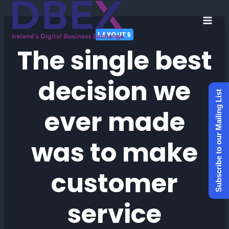
Skip
to
LAYOUTS
content
The single best
decision we
Subscribe to our Mailing List
ever made
was to make
customer
service